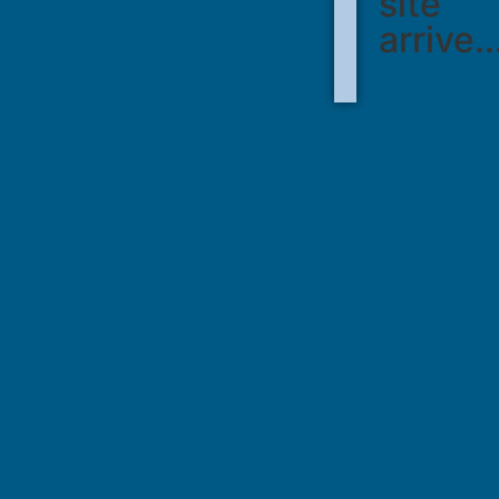
site
arrive..