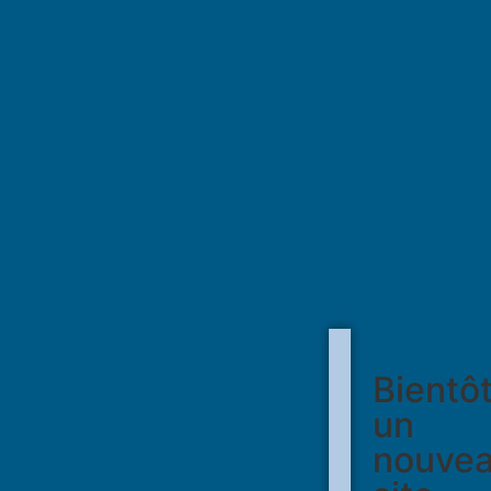
Bientô
un
nouve